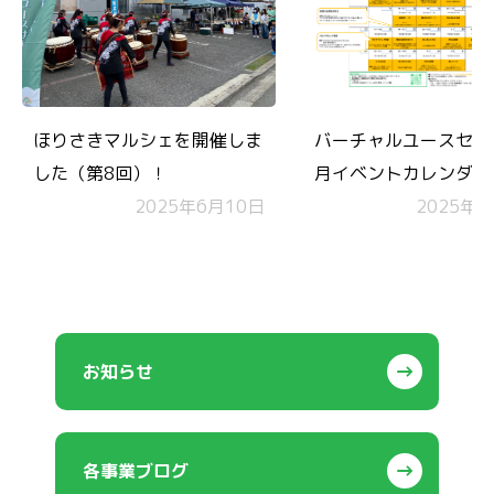
ほりさきマルシェを開催しま
バーチャルユースセン
した（第8回）！
月イベントカレンダー
2025年6月10日
2025年1
お知らせ
各事業ブログ