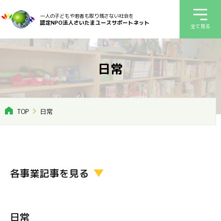
一人の子どもや若者も取り残さない社会を
認定NPO法人さいたまユースサポートネット
全て見る
日常
TOP
日常
各事業記事を見る
日常