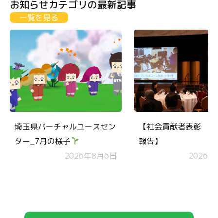
お知らせカテゴリの最新記事
一覧を見る
埼玉県バーチャルユースセン
【社会貢献者表彰 受
ター_7月の様子
報告】
2026年8月6日
2026年