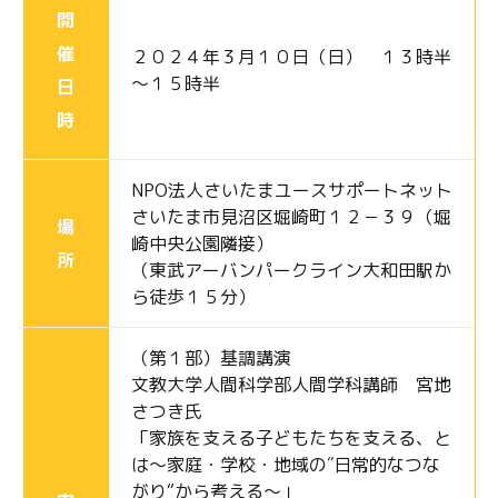
開
催
２０２４年３月１０日（日） １３時半
～１５時半
日
時
NPO法人さいたまユースサポートネット
さいたま市見沼区堀崎町１２－３９（堀
場
崎中央公園隣接）
所
（東武アーバンパークライン大和田駅か
ら徒歩１５分）
（第１部）基調講演
文教大学人間科学部人間学科講師 宮地
さつき氏
「家族を支える子どもたちを支える、と
は～家庭・学校・地域の″日常的なつな
がり“から考える～」