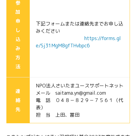
参
加
申
下記フォームまたは連絡先までお申し込
し
みください
https://forms.gl
込
e/Sj31MgMBgfTHvbpc6
み
方
法
NPO法人さいたまユースサポートネット
連
メール saitama.yn@gmail.com
絡
電 話 ０４８－８２９－７５６１（代
表）
先
担 当 上田、冨田