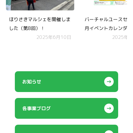
ほりさきマルシェを開催しま
バーチャルユースセン
した（第8回）！
月イベントカレンダー
2025年6月10日
2025年1
お知らせ
各事業ブログ