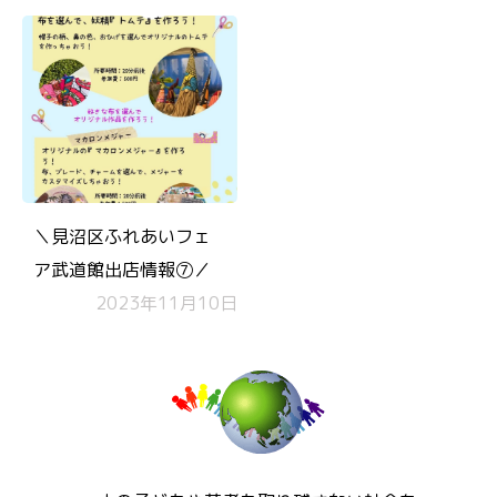
＼見沼区ふれあいフェ
ア武道館出店情報➆／
2023年11月10日