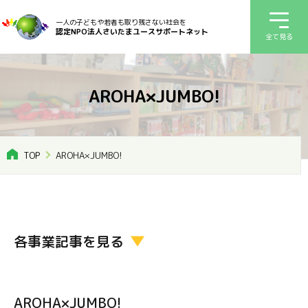
一人の子どもや若者も取り残さない社会を
認定NPO法人さいたまユースサポートネット
全て見る
AROHA×JUMBO!
TOP
AROHA×JUMBO!
各事業記事を見る
AROHA×JUMBO!