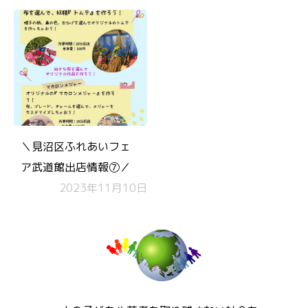
＼見沼区ふれあいフェ
ア武道館出店情報➆／
2023年11月10日