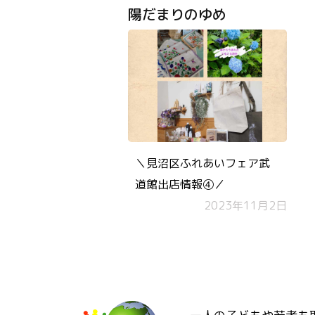
陽だまりのゆめ
＼見沼区ふれあいフェア武
道館出店情報④／
2023年11月2日