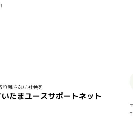
！
取り残さない社会を
さいたまユースサポートネット
T