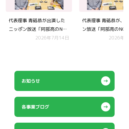
代表理事 青砥恭が出演した
代表理事 青砥恭が、
ニッポン放送「阿部亮のNGO
ン放送「阿部亮のNG
世界一周！」 が放送されま
2026年7月14日
周！」 にラジオ出演
2026年6
した
お知らせ
各事業ブログ