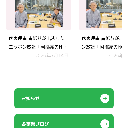
代表理事 青砥恭が出演した
代表理事 青砥恭が、
ニッポン放送「阿部亮のNGO
ン放送「阿部亮のNG
世界一周！」 が放送されま
2026年7月14日
周！」 にラジオ出演
2026年6
した
お知らせ
各事業ブログ