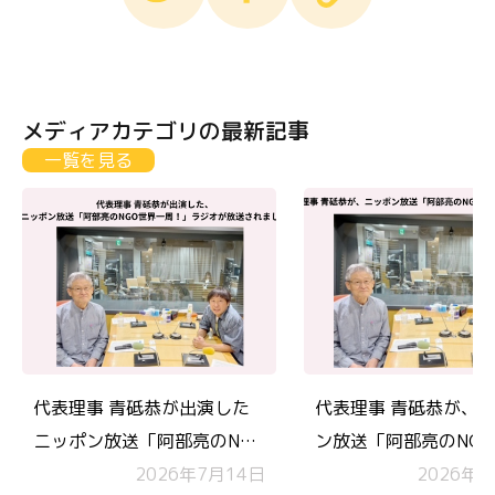
メディアカテゴリの最新記事
一覧を見る
代表理事 青砥恭が出演した
代表理事 青砥恭が、
ニッポン放送「阿部亮のNGO
ン放送「阿部亮のNG
世界一周！」 が放送されま
2026年7月14日
周！」 にラジオ出演
2026年6