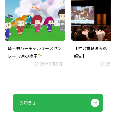
埼玉県バーチャルユースセン
【社会貢献者表彰 受
ター_7月の様子
報告】
2026年8月6日
2026年
お知らせ