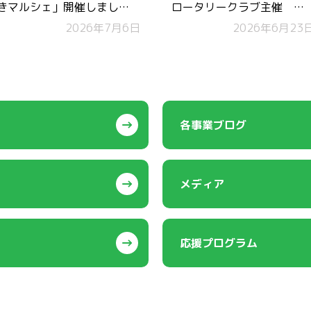
きマルシェ」開催しまし
ロータリークラブ主催
た！コモンズチケットも無
2026年7月6日
「収穫祭」”に参加しまし
2026年6月23
事実施！
た！
各事業ブログ
メディア
応援プログラム