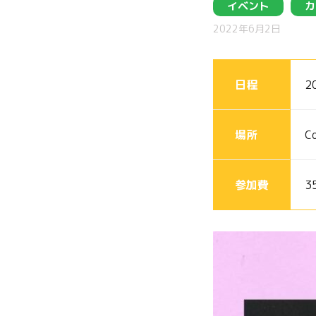
イベント
カ
2022年6月2日
日程
2
場所
C
参加費
3