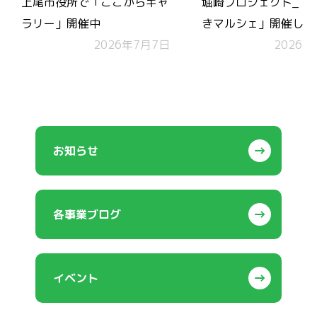
上尾市役所で「ここからギャ
堀崎プロジェクト_「
ラリー」開催中
きマルシェ」開催しま
2026年7月7日
コモンズチケットも無
2026年
施！
お知らせ
各事業ブログ
イベント