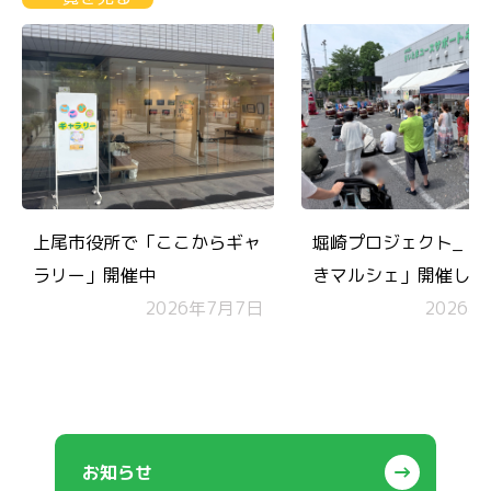
上尾市役所で「ここからギャ
堀崎プロジェクト_「
ラリー」開催中
きマルシェ」開催しま
2026年7月7日
コモンズチケットも無
2026年
施！
お知らせ