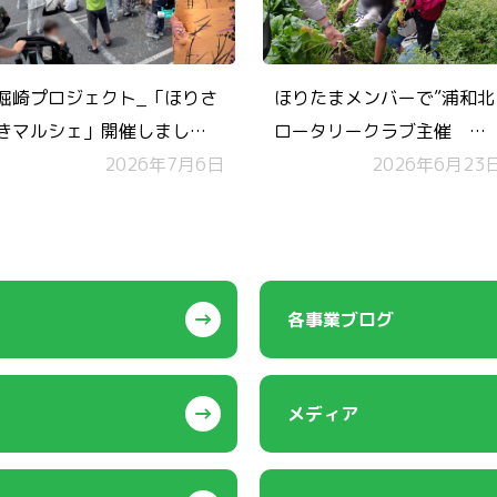
堀崎プロジェクト_「ほりさ
ほりたまメンバーで”浦和北
きマルシェ」開催しまし
ロータリークラブ主催
た！コモンズチケットも無
2026年7月6日
「収穫祭」”に参加しまし
2026年6月23
事実施！
た！
各事業ブログ
メディア