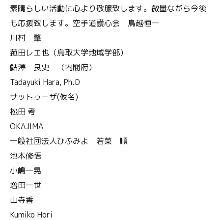
素晴らしい活動に心より敬服致します。微量ながら今後
も応援致します。空手道護心会 鳥越恒一
川村 肇
菰田レエ也（鳥取大学地域学部）
鮎澤 良史 （内閣府）
Tadayuki Hara, Ph.D
サットゥーザ(仮名)
松田 考
OKAJIMA
一般社団法人ひふみよ 若菜 順
池本修悟
小嶋一晃
増田一世
山寺香
Kumiko Hori