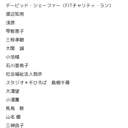
デービッド・シェーファー（FITチャリティ・ラン）
渡辺知男
浅原
雫智恵子
三枝孝敏
大関 誠
小池様
石川亜希子
社会福祉法人独歩
スタジオ＊千ひろば 島根千尋
大澤望
小澤薫
馬鳥 敦
山名 徹
三神良子