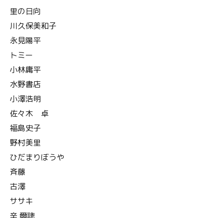
里の日向
川久保美和子
永見陽平
トミー
小林庸平
水野書店
小澤浩明
佐々木 卓
福島史子
野村美里
ひだまりぼうや
斉藤
古澤
ササキ
辛 爾聰