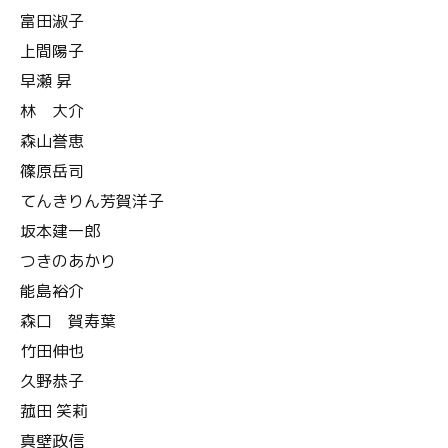
富田淑子
上間陽子
早瀬 昇
林 大介
森山誉恵
篠原岳司
てんきりん芳賀洋子
坂本建一郎
つきのあかり
能島裕介
森口 賀寿葉
竹田伸也
久野恭子
菰田 笑莉
真壁政信