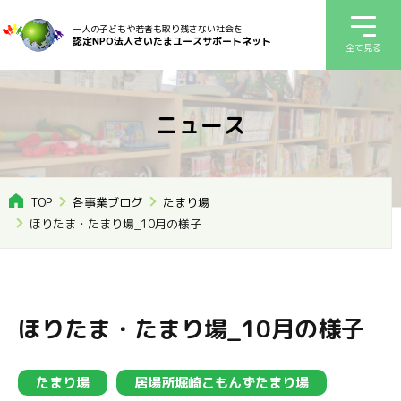
一人の子どもや若者も取り残さない社会を
認定NPO法人さいたまユースサポートネット
全て見る
ニュース
TOP
各事業ブログ
たまり場
ほりたま・たまり場_10月の様子
ほりたま・たまり場_10月の様子
たまり場
居場所堀崎こもんずたまり場