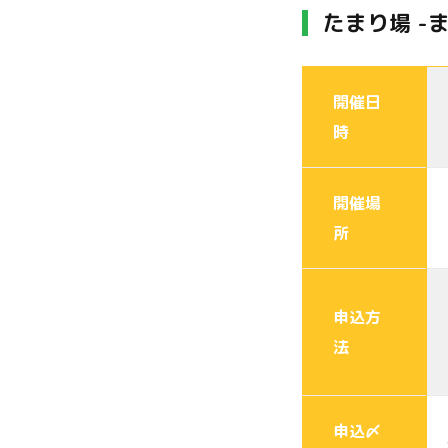
たまり場 -
開催日
時
開催場
所
申込方
法
申込〆