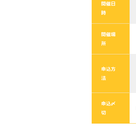
開催日
時
開催場
所
申込方
法
申込〆
切