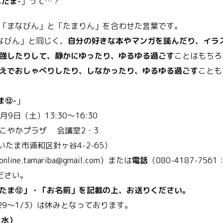
なたま-
」って…？
「まなびん」と「たまりん」を合わせた言葉です。
なびん」と同じく、
自分の好きな本やマンガを読んだり、イラ
強したりして、静かにゆったり、ゆるゆる過ごす
ことはもちろ
えでおしゃべりしたり、しなかったり、ゆるゆる過ごす
ことも
ま⑫-
」
月9日（土）13:30～16:30
こやかプラザ 会議室2・3
さいたま市浦和区針ヶ谷4-2-65）
online.tamariba@gmail.com）または
電話
（080-4187-7561
ださい。
たま⑫」・「お名前」を記載の上、お送りください。
29～1/3）は休みとなっております。
（水）