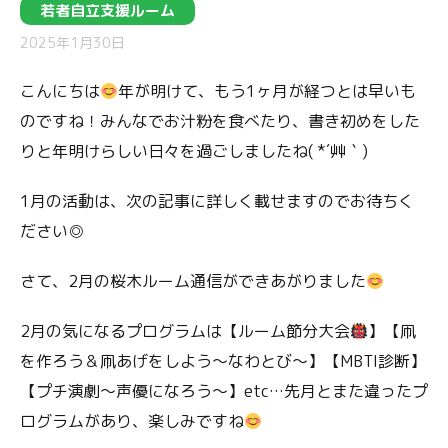
若者自立支援ルーム
2025年1月30日
こんにちは
年が明けて、もう1ヶ月が経つとは早いも
のですね！みんなでお汁粉を食べたり、書き初めをした
りと年明けらしい日々を過ごしましたね( *´艸｀)
1月の活動は、次の記事に詳しく載せますのでお待ちく
ださい◎
さて、2月の桜木ルーム通信ができあがりました
2月の気になるプログラムは【ルーム節分大会
】【凧
を作ろう＆凧あげをしよう～なわとび～】【MBTI診断】
【プチ演劇～声優になろう～】etc…先月とまた違ったプ
ログラムがあり、楽しみですね