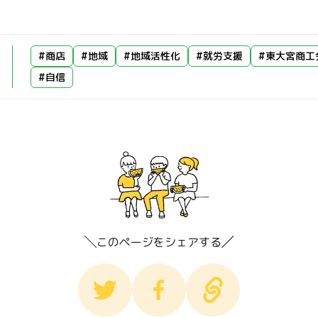
#商店
#地域
#地域活性化
#就労支援
#東大宮商工
#自信
このページをシェアする