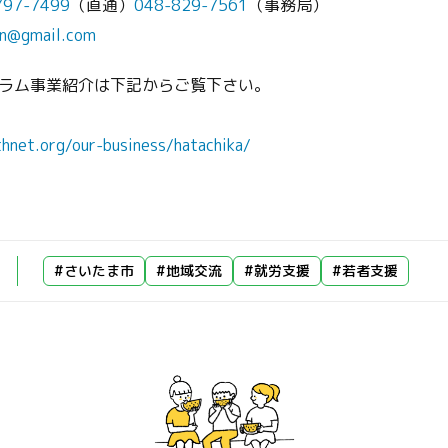
797-7499
（直通）
048-829-7561
（事務局）
yn@gmail.com
ラム事業紹介は下記からご覧下さい。
thnet.org/our-business/hatachika/
#さいたま市
#地域交流
#就労支援
#若者支援