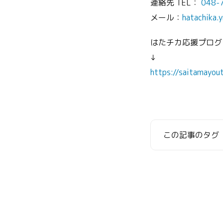
連絡先 TEL：
048-
メール：
hatachika.
はたチカ応援プログ
↓
https://saitamayou
この記事のタグ