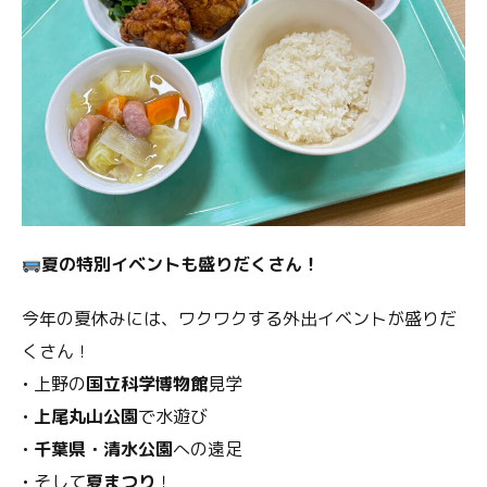
夏の特別イベントも盛りだくさん！
今年の夏休みには、ワクワクする外出イベントが盛りだ
くさん！
• 上野の
国立科学博物館
見学
•
上尾丸山公園
で水遊び
•
千葉県・清水公園
への遠足
• そして
夏まつり
！