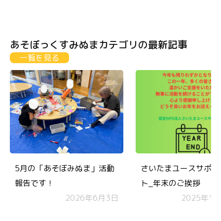
あそぼっくすみぬまカテゴリの最新記事
一覧を見る
5月の「あそぼみぬま」活動
さいたまユースサポー
報告です！
ト_年末のご挨拶
2026年6月3日
2025年1