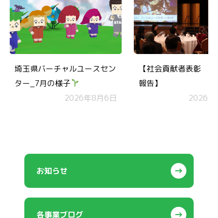
埼玉県バーチャルユースセン
【社会貢献者表彰 受
ター_7月の様子
報告】
2026年8月6日
2026年
お知らせ
各事業ブログ