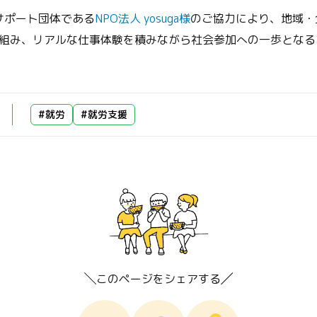
、サポート団体である
NPO法人 yosuga様
のご協力により、地域・
組み、リアルな仕事体験を積みながら社会参加への一歩となる
#就労
#就労支援
このページをシェアする