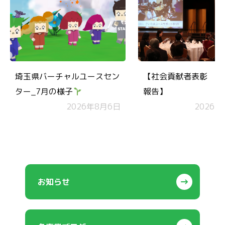
埼玉県バーチャルユースセン
【社会貢献者表彰 受
ター_7月の様子
報告】
2026年8月6日
2026年
お知らせ