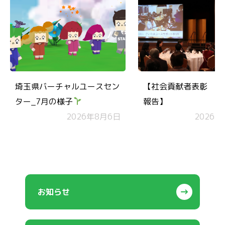
埼玉県バーチャルユースセン
【社会貢献者表彰 受
ター_7月の様子
報告】
2026年8月6日
2026年
お知らせ