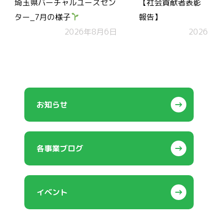
埼玉県バーチャルユースセン
【社会貢献者表彰 受
ター_7月の様子
報告】
2026年8月6日
2026年
お知らせ
各事業ブログ
イベント