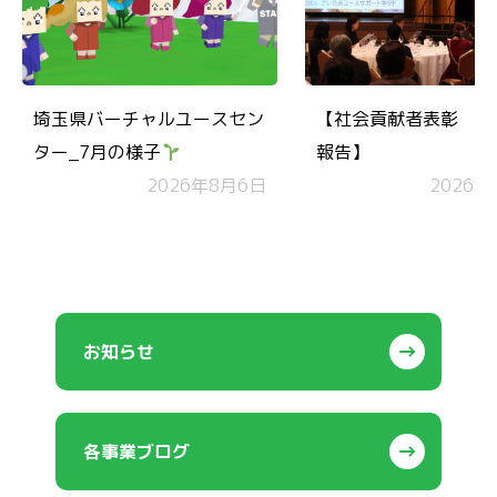
埼玉県バーチャルユースセン
【社会貢献者表彰 受
ター_7月の様子
報告】
2026年8月6日
2026年
お知らせ
各事業ブログ