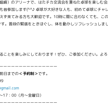
堀崎）のアリーナで、はたチカ交流会を兼ねた卓球を楽しむ会
も皆参加します(^^♪ 卓球が大好きな人も、初めて卓球にチャ
えず来てみる方も大歓迎です。10時に間に合わなくても、こ
です。普段の緊張をときほぐし、体を動かしリフレッシュしまし
ることを楽しみにしております！ぜひ、ご参加ください。よろ
ーーーーーーーーーーーーーーー
前日までの
＜予約制＞
です。
99
@gmail.com
～17：00（月～金曜日）
ーーーーーーーーーーーーーーー