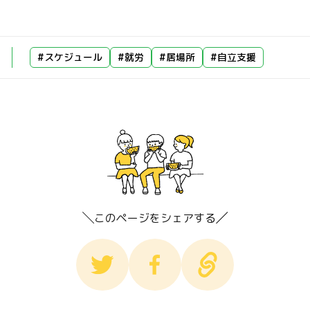
#スケジュール
#就労
#居場所
#自立支援
このページをシェアする