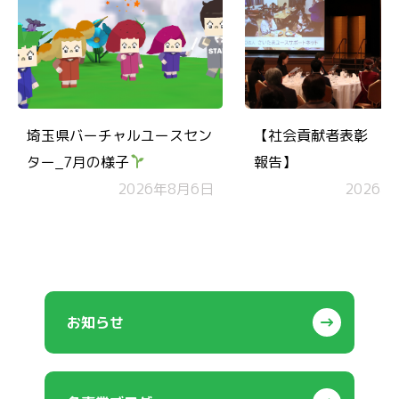
埼玉県バーチャルユースセン
【社会貢献者表彰 受
ター_7月の様子
報告】
2026年8月6日
2026年
お知らせ