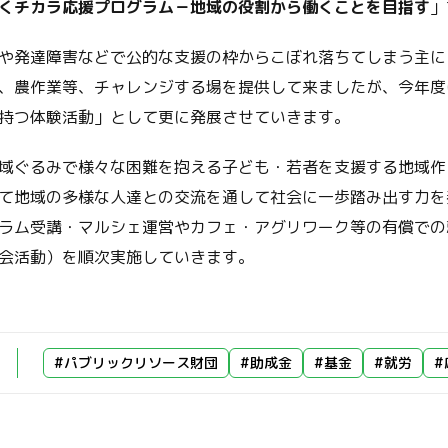
くチカラ応援プログラム－地域の役割から働くことを目指す
」
や発達障害などで公的な支援の枠からこぼれ落ちてしまう主に
、農作業等、チャレンジする場を提供して来ましたが、今年度
持つ体験活動」として更に発展させていきます。
域ぐるみで様々な困難を抱える子ども・若者を支援する地域作
て地域の多様な人達との交流を通して社会に一歩踏み出す力を
ラム受講・マルシェ運営やカフェ・アグリワーク等の有償での
会活動）を順次実施していきます。
#パブリックリソース財団
#助成金
#基金
#就労
#