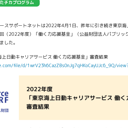
たチカプログラム
ユースサポートネットは2022年4月1日、昨年に引き続き東京
回（2022年度）「働く力応援基金」（公益財団法人パブリッ
ました。
京海上日動キャリアサービス 働く力応援基金」審査結果
gle.com/file/d/1wrV23h6CazZBs0nJg7qHKoCayUJc6_9Q/view