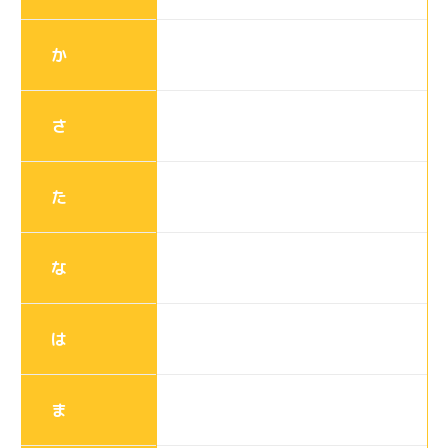
か
さ
た
な
は
ま