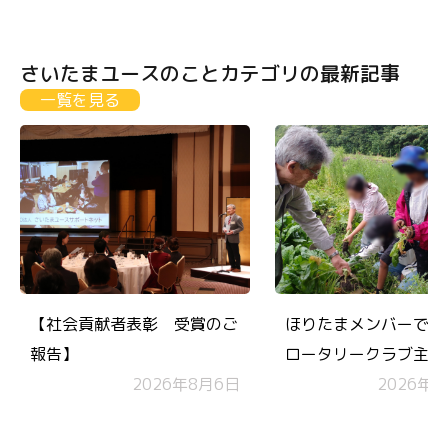
さいたまユースのことカテゴリの最新記事
一覧を見る
【社会貢献者表彰 受賞のご
ほりたまメンバーで”
報告】
ロータリークラブ主催
2026年8月6日
穫祭」”に参加しまし
2026年6