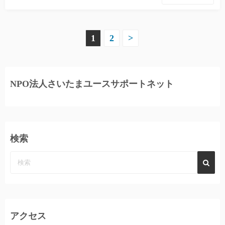
投
1
2
>
稿
ナ
NPO法人さいたまユースサポートネット
ビ
ゲ
ー
検索
シ
ョ
ン
アクセス